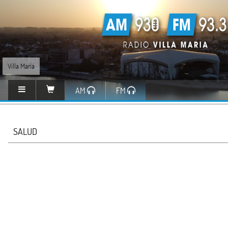
Villa María
AM
FM
SALUD