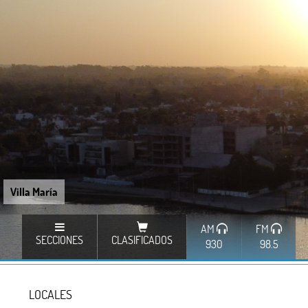
Villa María
AM
FM
SECCIONES
CLASIFICADOS
930
98.5
LOCALES