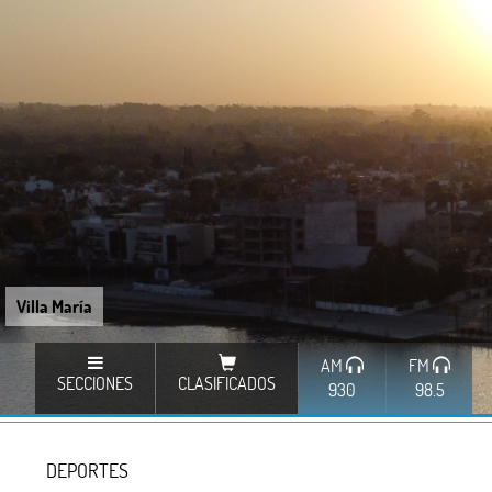
Villa María
AM
FM
SECCIONES
CLASIFICADOS
930
98.5
DEPORTES