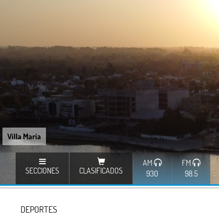
Villa María
AM
FM
SECCIONES
CLASIFICADOS
930
98.5
DEPORTES