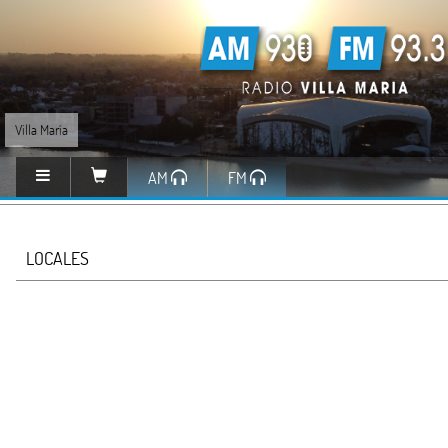
Villa María
AM
FM
LOCALES