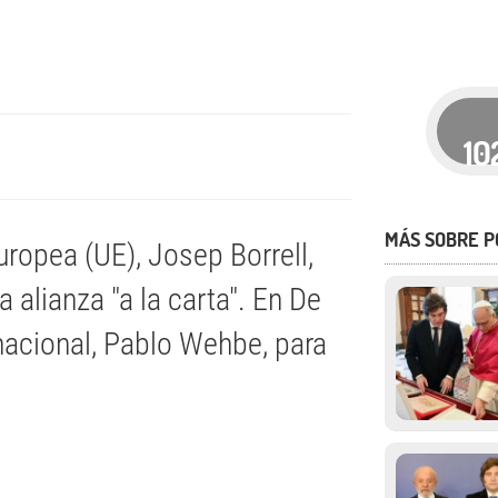
10
MÁS SOBRE P
uropea (UE), Josep Borrell,
 alianza "a la carta". En De
nacional, Pablo Wehbe, para