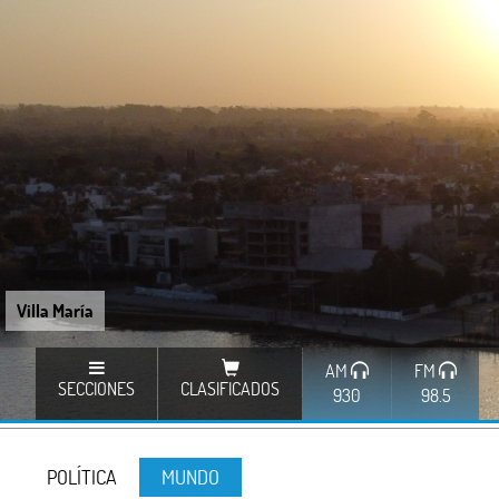
Villa María
AM
FM
SECCIONES
CLASIFICADOS
930
98.5
POLÍTICA
MUNDO