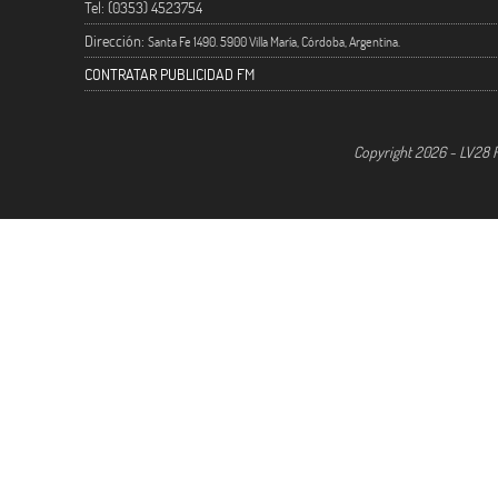
Tel: (0353) 4523754
Dirección:
Santa Fe 1490. 5900 Villa María, Córdoba, Argentina.
CONTRATAR PUBLICIDAD FM
Copyright 2026 - LV28 R