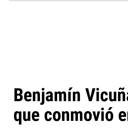
Benjamín Vicuña
que conmovió e