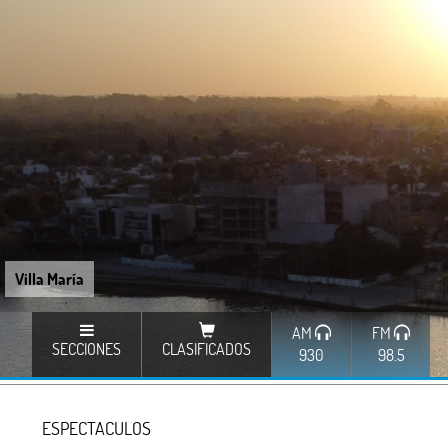
Villa María
AM
FM
SECCIONES
CLASIFICADOS
930
98.5
ESPECTACULOS