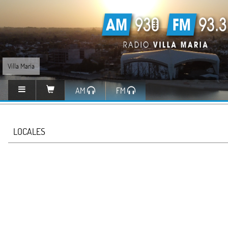
Villa María
AM
FM
LOCALES