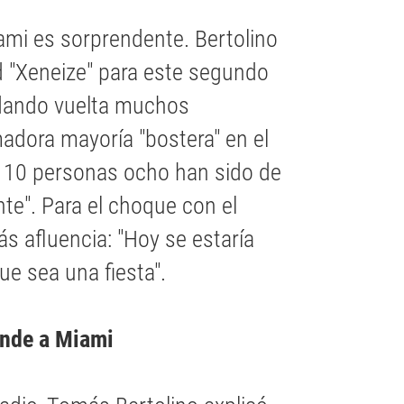
ami es sorprendente. Bertolino
d "Xeneize" para este segundo
 dando vuelta muchos
madora mayoría "bostera" en el
da 10 personas ocho han sido de
e". Para el choque con el
s afluencia: "Hoy se estaría
e sea una fiesta".
ende a Miami