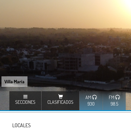
Villa María
AM
FM
SECCIONES
CLASIFICADOS
930
98.5
LOCALES