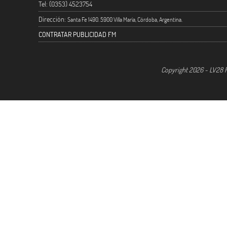
Tel: (0353) 4523754
Dirección:
Santa Fe 1490. 5900 Villa María, Córdoba, Argentina.
CONTRATAR PUBLICIDAD FM
Copyright 2026 - LV28 R