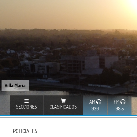
Villa María
AM
FM
SECCIONES
CLASIFICADOS
930
98.5
POLICIALES