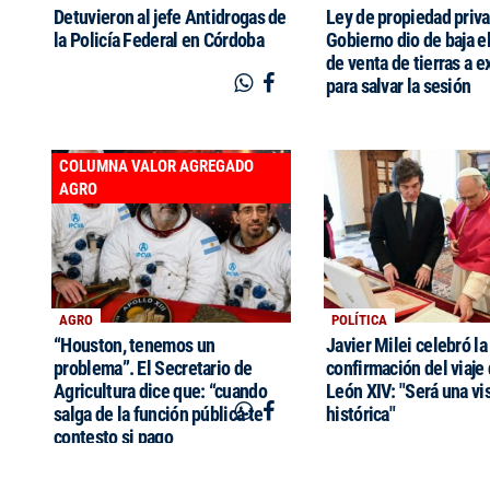
Detuvieron al jefe Antidrogas de
Ley de propiedad priva
la Policía Federal en Córdoba
Gobierno dio de baja el
de venta de tierras a e
para salvar la sesión
COLUMNA VALOR AGREGADO
AGRO
AGRO
POLÍTICA
“Houston, tenemos un
Javier Milei celebró la
problema”. El Secretario de
confirmación del viaje
Agricultura dice que: “cuando
León XIV: "Será una vis
salga de la función pública te
histórica"
contesto si pago
voluntariamente el IPCVA”