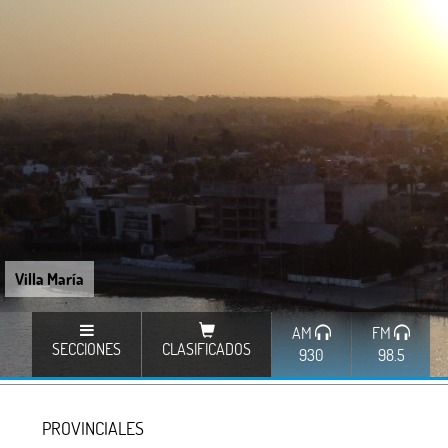
Villa María
AM
FM
SECCIONES
CLASIFICADOS
930
98.5
PROVINCIALES