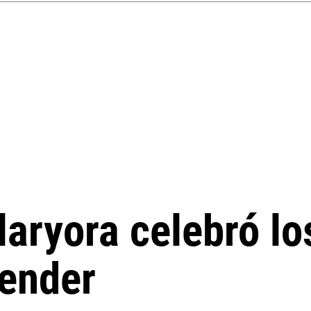
laryora celebró lo
render