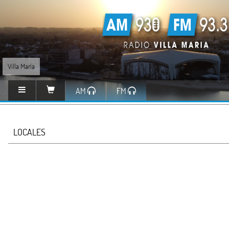
Villa María
AM
FM
LOCALES