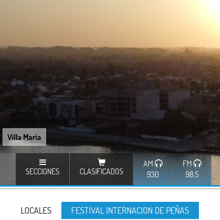
Villa María
AM
FM
SECCIONES
CLASIFICADOS
930
98.5
LOCALES
FESTIVAL INTERNACION DE PEÑAS