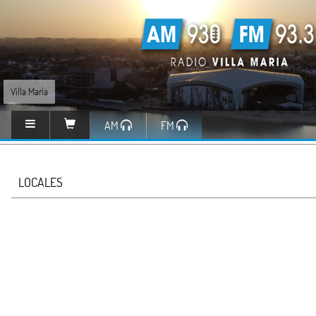
Villa María
AM
FM
LOCALES