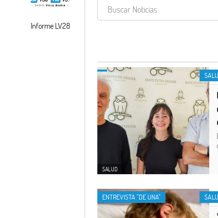
Informe LV28
SALUD
SAL
SALUD
ENTREVISTA "DE UNA"
SAL