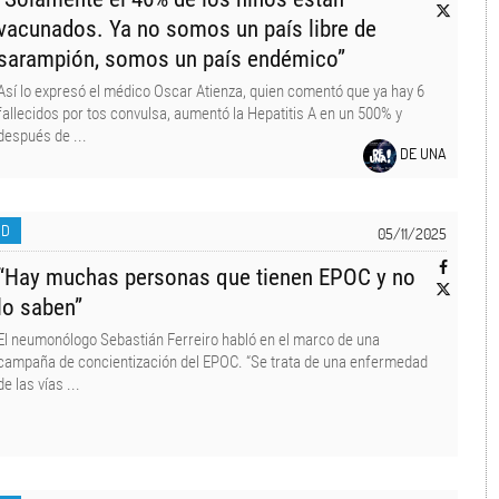
vacunados. Ya no somos un país libre de
sarampión, somos un país endémico”
Así lo expresó el médico Oscar Atienza, quien comentó que ya hay 6
fallecidos por tos convulsa, aumentó la Hepatitis A en un 500% y
después de ...
DE UNA
UD
05/11/2025
“Hay muchas personas que tienen EPOC y no
lo saben”
​​El neumonólogo Sebastián Ferreiro habló en el marco de una
campaña de concientización del EPOC. “Se trata de una enfermedad
de las vías ...