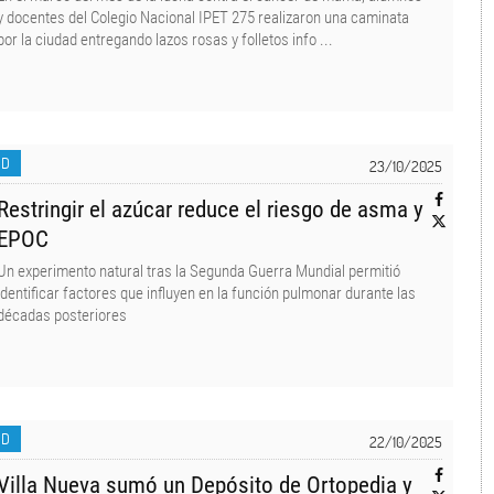
y docentes del Colegio Nacional IPET 275 realizaron una caminata
por la ciudad entregando lazos rosas y folletos info ...
UD
23/10/2025
Restringir el azúcar reduce el riesgo de asma y
EPOC
Un experimento natural tras la Segunda Guerra Mundial permitió
identificar factores que influyen en la función pulmonar durante las
décadas posteriores
UD
22/10/2025
Villa Nueva sumó un Depósito de Ortopedia y