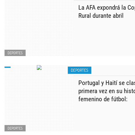
La AFA expondrá la Co
Rural durante abril
DEPORTES
DEPORTES
Portugal y Haití se cla
primera vez en su hist
femenino de fútbol:
DEPORTES