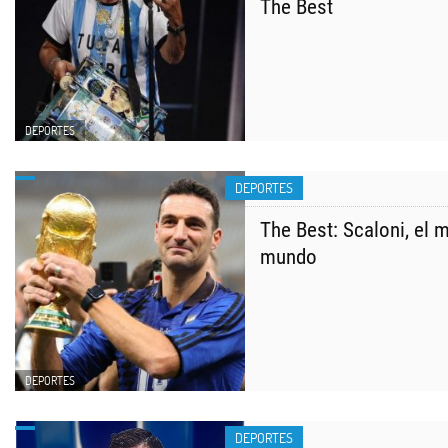
The Best
DEPORTES
DEPORTES
The Best: Scaloni, el 
mundo
DEPORTES
DEPORTES