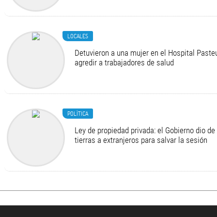
LOCALES
Detuvieron a una mujer en el Hospital Pasteu
agredir a trabajadores de salud
POLÍTICA
Ley de propiedad privada: el Gobierno dio de 
tierras a extranjeros para salvar la sesión