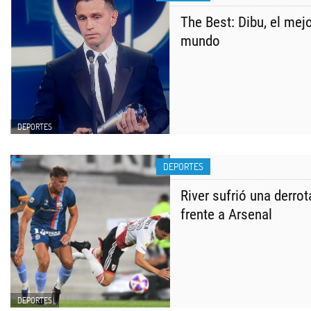
The Best: Dibu, el mej
mundo
DEPORTES
DEPORTES
River sufrió una derr
frente a Arsenal
DEPORTES