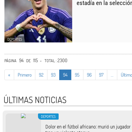
estadía en la selecció
DEPORTES
94
115 -
: 2300
PÁGINA
DE
TOTAL
«
Primero
92
93
94
95
96
97
...
Últim
ÚLTIMAS NOTICIAS
DEPORTES
Dolor en el fútbol africano: murió un jugado