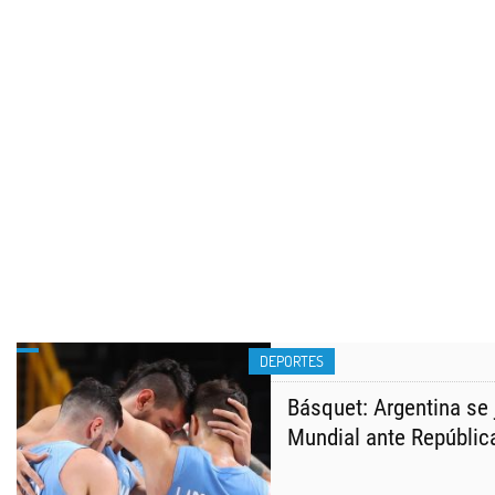
DEPORTES
Básquet: Argentina se 
Mundial ante Repúbli