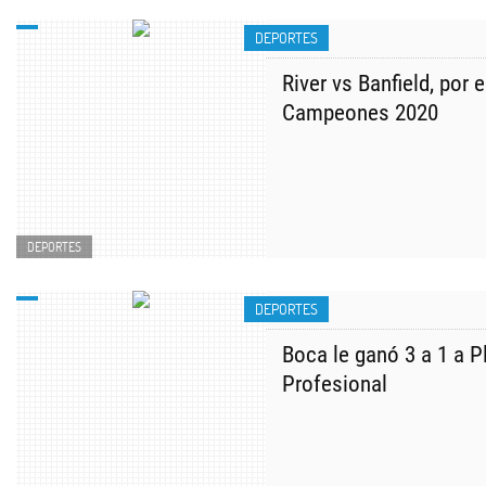
DEPORTES
River vs Banfield, por 
Campeones 2020
DEPORTES
DEPORTES
Boca le ganó 3 a 1 a P
Profesional