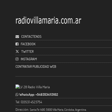
CONTACTENOS
FACEBOOK
TWITTER
INSTAGRAM
CONTRATAR PUBLICIDAD WEB
WhatsApp: +5493534113102
Tel: (0353) 4523754
Dirección:
Santa Fe 1490. 5900 Villa María, Córdoba, Argentina.