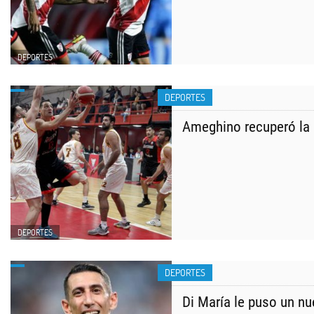
DEPORTES
DEPORTES
Ameghino recuperó la 
DEPORTES
DEPORTES
Di María le puso un nu