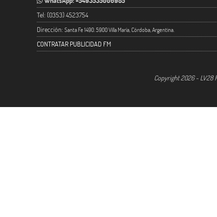
WhatsApp: +5493535006985
Tel: (0353) 4523754
Dirección:
Santa Fe 1490. 5900 Villa María, Córdoba, Argentina.
CONTRATAR PUBLICIDAD FM
Copyright 2026 - LV28 R