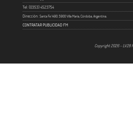
Tel: (0353) 4523754
Dirección:
Santa Fe 1490. 5900 Villa María, Córdoba, Argentina.
CONTRATAR PUBLICIDAD FM
Copyright 2026 - LV28 R