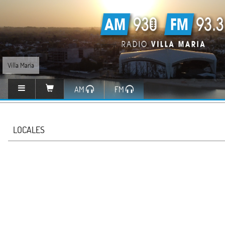
Villa María
AM
FM
LOCALES