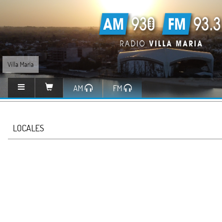
Villa María
AM
FM
LOCALES