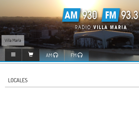
Villa María
AM
FM
LOCALES