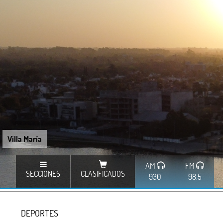
Villa María
AM
FM
SECCIONES
CLASIFICADOS
930
98.5
DEPORTES