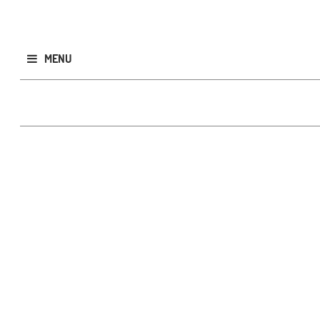
MENU
Publicar
GRATIS
CLASIFICADOS
Todos
Inmobiliarios
Rodados
Empleos