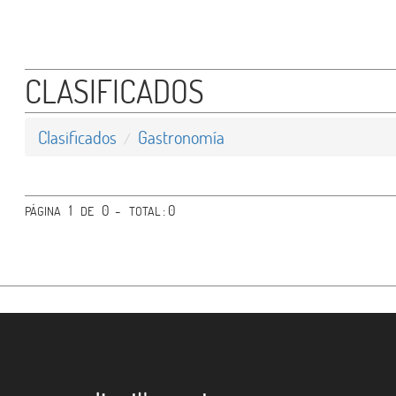
Agro Industria
CLASIFICADOS
Gastronomía
- Restaurantes
Clasificados
Gastronomía
- Delivery
- Rotiserías
1
0 -
: 0
PÁGINA
DE
TOTAL
- Otros
Varios